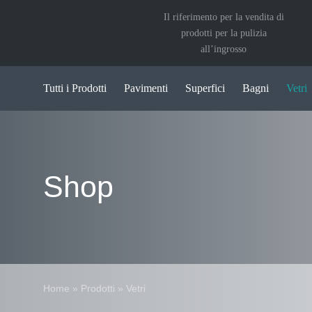
Salta
Il riferimento per la vendita di
al
prodotti per la pulizia
contenuto
all’ingrosso
Tutti i Prodotti
Pavimenti
Superfici
Bagni
Vetri
Shop
Home
»
Prodotti
»
Vetri