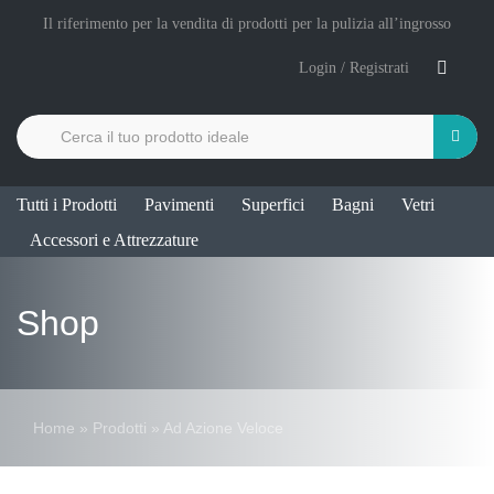
Salta
Il riferimento per la vendita di prodotti per la pulizia all’ingrosso
al
Login / Registrati
contenuto
Cerca
per:
Tutti i Prodotti
Pavimenti
Superfici
Bagni
Vetri
Accessori e Attrezzature
Shop
Home
»
Prodotti
»
Ad Azione Veloce